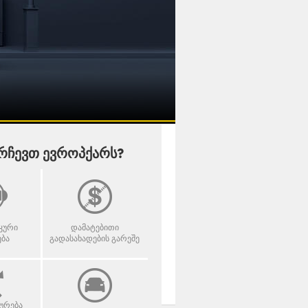
რჩევთ ევროპქარს?
იკური
დამატებითი
ბა
გადასახადების გარეშე
ხურება