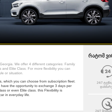
რატომ ვი
 Georgia. We offer 4 different categories: Family
and Elite Class. For more flexibility you can
le or situation.
rs, which you can choose from subscription fleet.
24/7 ტექნ
 have the opportunity to exchange 3 days per
დახმარე
s or even Elite class. this Flexibility is
ar in everyday life.
24/7 მომსა