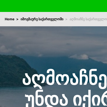
Home
იმოგზაურე საქართველოში
აღმოაჩნე საქართველო:
აღმოაჩნ
უნდა იქ