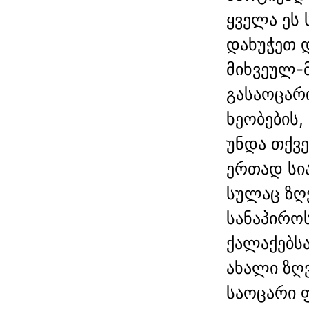
ყველა ეს
დახუჭეთ 
მიხვეულ-
გასაოცარი
ხეობების,
უნდა თქვ
ერთად სია
სულაც ზღვ
სანაპიროს
ქალაქებს
ახალი ზღვ
საოცარი ფ