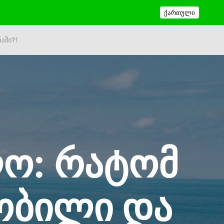
აში?!
ო: რატომ
ობილი და