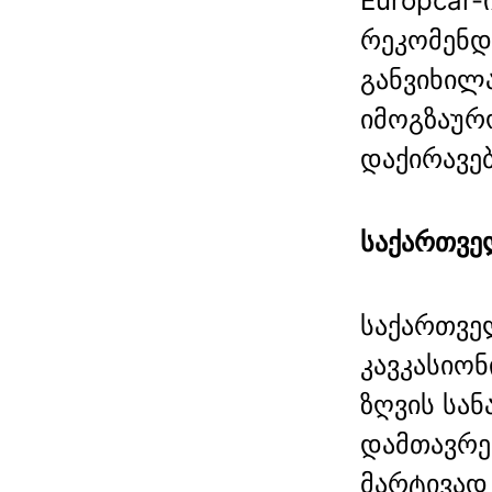
Europcar-
რეკომენდა
განვიხილა
იმოგზაურ
დაქირავებ
საქართვე
საქართვე
კავკასიო
ზღვის სა
დამთავრებ
მარტივად