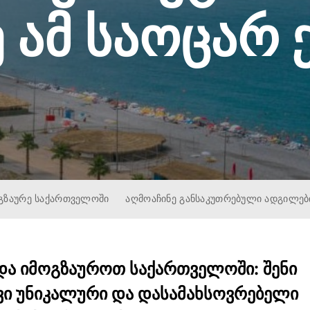
 ამ საოცარ ქ
ᲒᲖᲐᲣᲠᲔ ᲡᲐᲥᲐᲠᲗᲕᲔᲚᲝᲨᲘ
ᲐᲦᲛᲝᲐᲩᲘᲜᲔ ᲒᲐᲜᲡᲐᲙᲣᲗᲠᲔᲑᲣᲚᲘ ᲐᲓᲒᲘᲚᲔᲑ
და იმოგზაუროთ საქართველოში: შენი
ვი უნიკალური და დასამახსოვრებელი