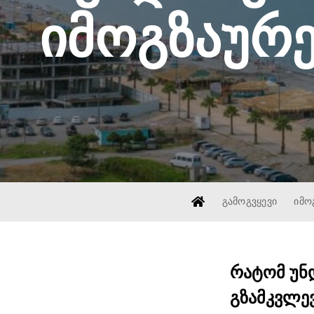
იმოგზაურე
ᲒᲐᲛᲝᲒᲕᲧᲔᲕᲘ
ᲘᲛᲝ
რატომ უნ
გზამკვლე