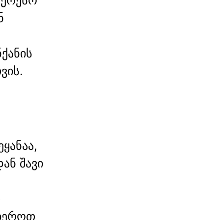
ტერესო
ნ
ქანის
ვის.
ყანაა,
ან შავი
თ
იეროთ