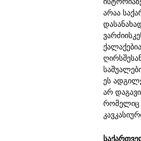
ისტორიაზ
არაა საქ
დასანახა
ვარძიისკე
ქალაქები
ღირსშესან
საშუალებ
ეს ადგილ
არ დაგავ
რომელიც 
კავკასიურ
საქართვე