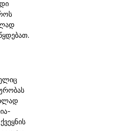
იდი
იროს
ბლად
წყდებათ.
მელიც
აურობას
ებლად
ია-
ქვეყნის