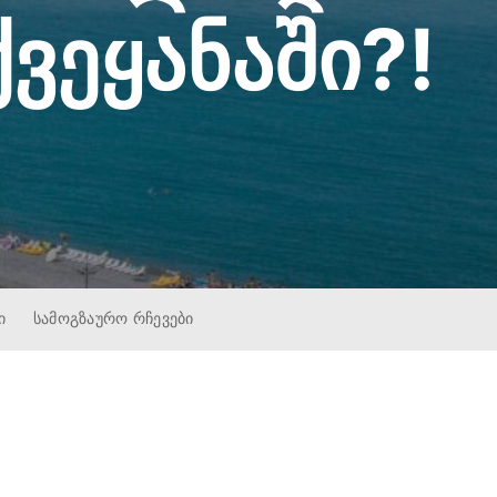
ვეყანაში?!
Ი
ᲡᲐᲛᲝᲒᲖᲐᲣᲠᲝ ᲠᲩᲔᲕᲔᲑᲘ