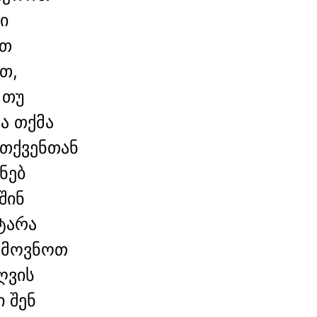
ი
ით
თ,
 თუ
რა თქმა
 თქვენთან
ნებ
შინ
ატარა
ემოვნოთ
ღვის
ი შენ